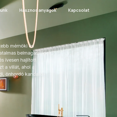
lunk
Hasznos anyagok
Kapcsolat
tebb mérnöki és
 Hatalmas belmagasságok,
s ívesen hajlított
t a villát, ahol a
i, önhordó kandalló-