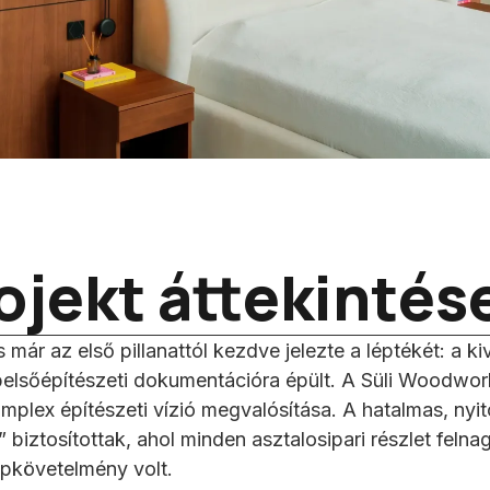
ojekt áttekintés
már az első pillanattól kezdve jelezte a léptékét: a ki
belsőépítészeti dokumentációra épült. A Süli Woodwor
plex építészeti vízió megvalósítása. A hatalmas, nyi
biztosítottak, ahol minden asztalosipari részlet felnag
apkövetelmény volt.