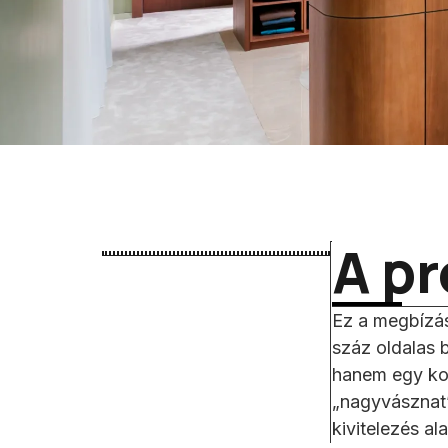
A pr
Ez a megbízás 
száz oldalas 
hanem egy kom
„nagyvásznat” 
kivitelezés al