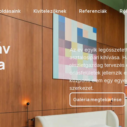
oldásaink
Kivitelezőknek
Referenciák
Ró
nia
áv
Az év egyik legösszetet
a
asztalosipari kihívása.
részletgazdag tervezés é
óriásfelületek jellemzik ez
központi elem egy egyed
szerkezet.
Galéria megtekintése