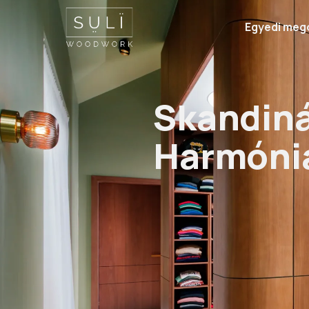
Egyedi meg
Skandináv Harmó
Skandin
Harmóni