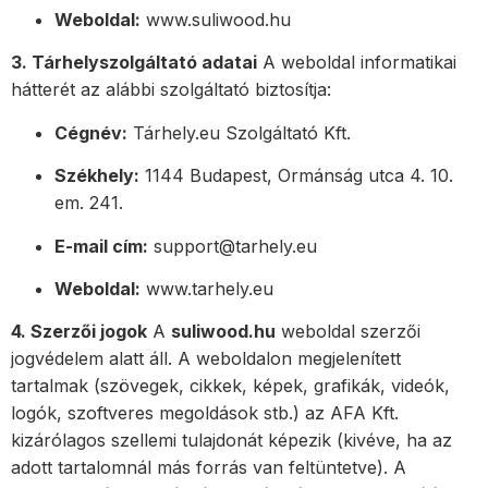
Weboldal:
www.suliwood.hu
3. Tárhelyszolgáltató adatai
A weboldal informatikai
hátterét az alábbi szolgáltató biztosítja:
Cégnév:
Tárhely.eu Szolgáltató Kft.
Székhely:
1144 Budapest, Ormánság utca 4. 10.
em. 241.
E-mail cím:
support@tarhely.eu
Weboldal:
www.tarhely.eu
4. Szerzői jogok
A
suliwood.hu
weboldal szerzői
jogvédelem alatt áll. A weboldalon megjelenített
tartalmak (szövegek, cikkek, képek, grafikák, videók,
logók, szoftveres megoldások stb.) az AFA Kft.
kizárólagos szellemi tulajdonát képezik (kivéve, ha az
adott tartalomnál más forrás van feltüntetve). A