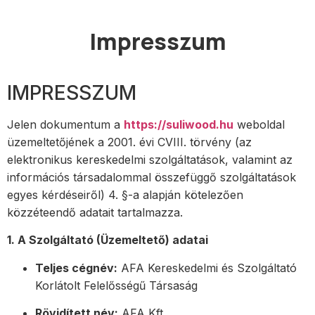
Impresszum
IMPRESSZUM
Jelen dokumentum a
https://suliwood.hu
weboldal
üzemeltetőjének a 2001. évi CVIII. törvény (az
elektronikus kereskedelmi szolgáltatások, valamint az
információs társadalommal összefüggő szolgáltatások
egyes kérdéseiről) 4. §-a alapján kötelezően
közzéteendő adatait tartalmazza.
1. A Szolgáltató (Üzemeltető) adatai
Teljes cégnév:
AFA Kereskedelmi és Szolgáltató
Korlátolt Felelősségű Társaság
Rövidített név:
AFA Kft.