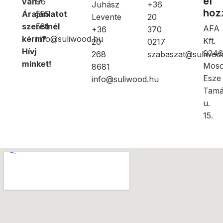
el
van?
96
Juhász
+36
hoz
Árajánlatot
555
Levente
20
szeretnél
581
AFA
+36
370
kérni?
info@suliwood.hu
Kft.
20
0217
Hívj
9246
268
szabaszat@suliwoo
minket!
Moso
8681
Esze
info@suliwood.hu
Tamá
u.
15.