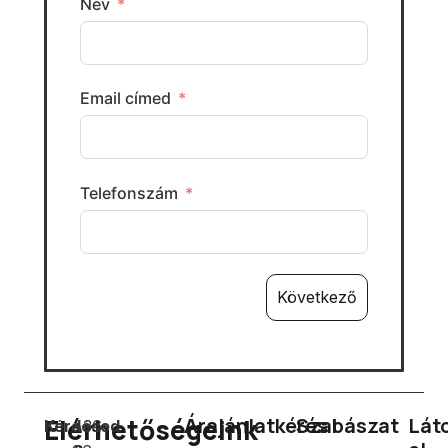
Név
Email címed
Telefonszám
Következő
Elérhetőségeink
Árajánlatkérés
Szabászat
Lát
Kérdésed
+36