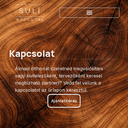
Kapcsolat
Kapcsolat
Álmaid otthonát szeretnéd megvalósítani
vagy kivitelezőként, tervezőként keresel
megbízható partnert? Vedd fel velünk a
kapcsolatot az űrlapon keresztül.
Ajánlatkérés