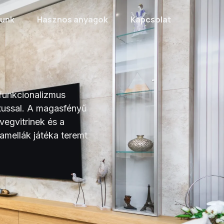
lunk
Hasznos anyagok
Kapcsolat
a funkcionalizmus
uxussal. A magasfényű
vegvitrinek és a
mellák játéka teremt