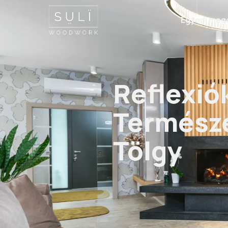
Egyedi meg
Reflexiók és a Te
Reflexiók
Termész
Tölgy