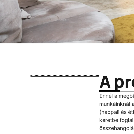
A pr
Ennél a megbí
munkáinknál a
(nappali és ét
keretbe foglal
összehangolás