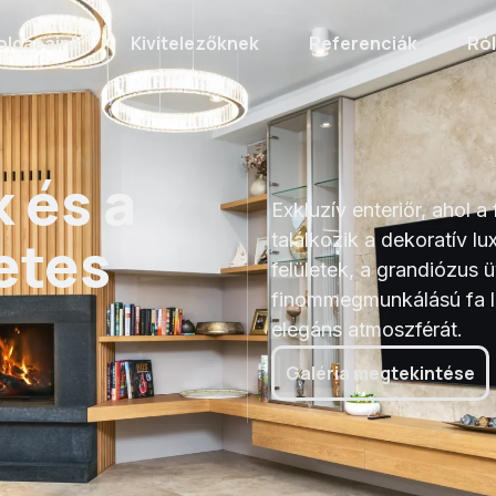
oldásaink
Kivitelezőknek
Referenciák
Ró
rmészetes Tölgy
 és a
Exkluzív enteriőr, ahol 
etes
találkozik a dekoratív l
felületek, a grandiózus ü
finommegmunkálású fa la
elegáns atmoszférát.
Galéria megtekintése