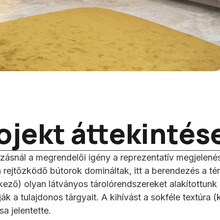
ojekt áttekintés
zásnál a megrendelői igény a reprezentatív megjelen
 rejtőzködő bútorok domináltak, itt a berendezés a tér
kező) olyan látványos tárolórendszereket alakítottunk ki
ják a tulajdonos tárgyait. A kihívást a sokféle textúra (
a jelentette.