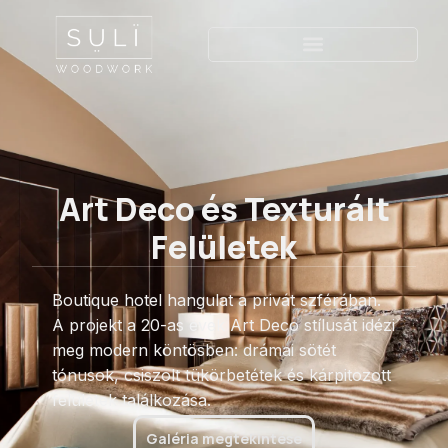
Art Deco és Texturált
Felületek
Art Deco és Texturált
Felületek
Boutique hotel hangulat a privát szférában.
A projekt a 20-as évek Art Deco stílusát idézi
meg modern köntösben: drámai sötét
tónusok, csiszolt tükörbetétek és kárpitozott
felületek találkozása.
Galéria megtekintése