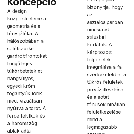
Koncepció
bizonyítja, hogy
A design
az
központi eleme a
asztalosiparban
geometria és a
nincsenek
fény játéka. A
stílusbeli
hálószobában a
korlátok. A
sötétszürke
kárpitozott
gardróbfrontokat
falpanelek
függőleges
integrálása a fa
tükörbetétek és
szerkezetekbe, a
hangsúlyos,
tükrös felületek
egyedi króm
precíz illesztése
fogantyúk törik
és a sötét
meg, vizuálisan
tónusok hibátlan
nyújtva a teret. A
felületkezelése
ferde falsíkok és
mind a
a háromszög
legmagasabb
ablak adta