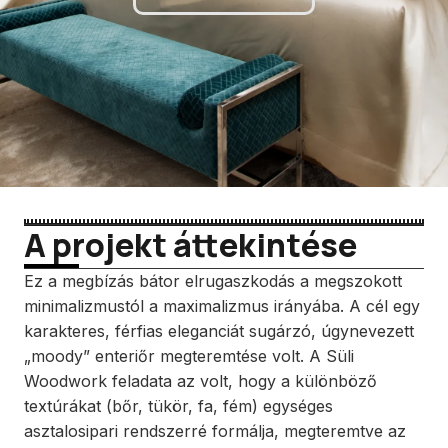
A projekt áttekintése
Ez a megbízás bátor elrugaszkodás a megszokott
minimalizmustól a maximalizmus irányába. A cél egy
karakteres, férfias eleganciát sugárzó, úgynevezett
„moody” enteriőr megteremtése volt. A Süli
Woodwork feladata az volt, hogy a különböző
textúrákat (bőr, tükör, fa, fém) egységes
asztalosipari rendszerré formálja, megteremtve az