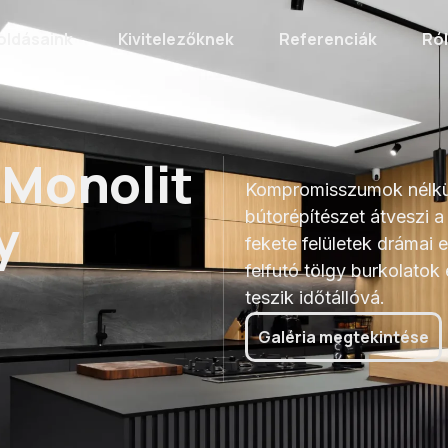
oldásaink
Kivitelezőknek
Referenciák
Ró
és a Tölgy
 Monolit
Kompromisszumok nélküli
y
bútorépítészet átveszi a
fekete felületek drámai 
felfutó tölgy burkolatok
teszik időtállóvá.
Galéria megtekintése