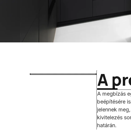
A pr
A megbízás egy
beépítésére is
jelennek meg,
kivitelezés so
határán.