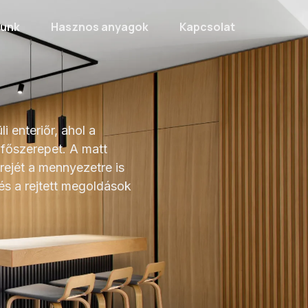
lunk
Hasznos anyagok
Kapcsolat
 enteriőr, ahol a
 főszerepet. A matt
erejét a mennyezetre is
 és a rejtett megoldások