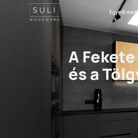
Egyedi meg
A Fekete Monolit 
A Fekete
és a Tölg