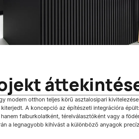
ojekt áttekintés
 modern otthon teljes körű asztalosipari kivitelezése 
 kiterjedt. A koncepció az építészeti integrációra épül
 hanem falburkolatként, térelválasztóként vagy a födé
rán a legnagyobb kihívást a különböző anyagok precíz il