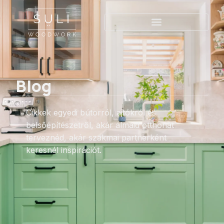
Blog
Cikkek egyedi bútorról, ajtókról és
belsőépítészetről, akár álmaid otthonát
terveznéd, akár szakmai partnerként
keresnél inspirációt.