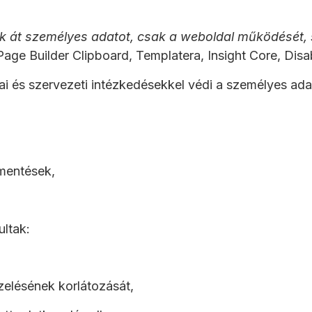
 át személyes adatot, csak a weboldal működését, s
e Builder Clipboard, Templatera, Insight Core, Disa
i és szervezeti intézkedésekkel védi a személyes ada
 mentések,
ultak:
ezelésének korlátozását,