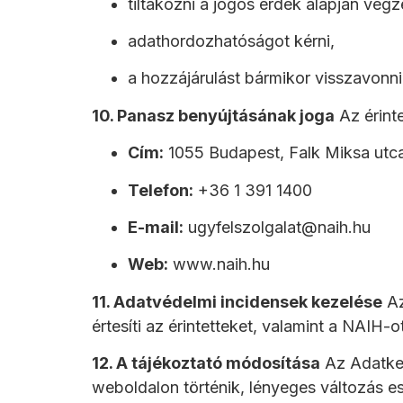
tiltakozni a jogos érdek alapján végz
adathordozhatóságot kérni,
a hozzájárulást bármikor visszavonni
10. Panasz benyújtásának joga
Az érint
Cím:
1055 Budapest, Falk Miksa utca
Telefon:
+36 1 391 1400
E-mail:
ugyfelszolgalat@naih.hu
Web:
www.naih.hu
11. Adatvédelmi incidensek kezelése
Az
értesíti az érintetteket, valamint a NAIH-o
12. A tájékoztató módosítása
Az Adatkeze
weboldalon történik, lényeges változás es