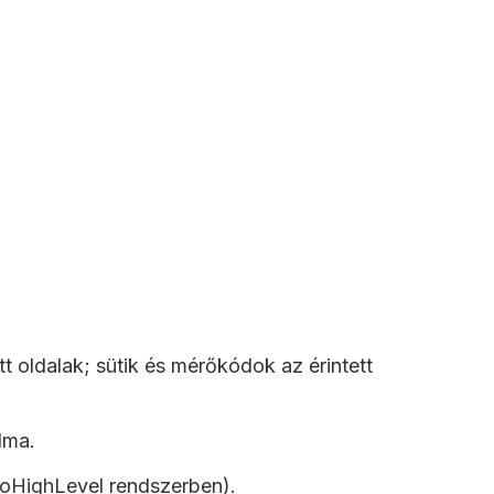
 oldalak; sütik és mérőkódok az érintett
lma.
 GoHighLevel rendszerben).