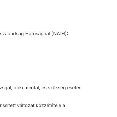
iószabadság Hatóságnál (NAIH):
izsgál, dokumentál, és szükség esetén
issített változat közzététele a