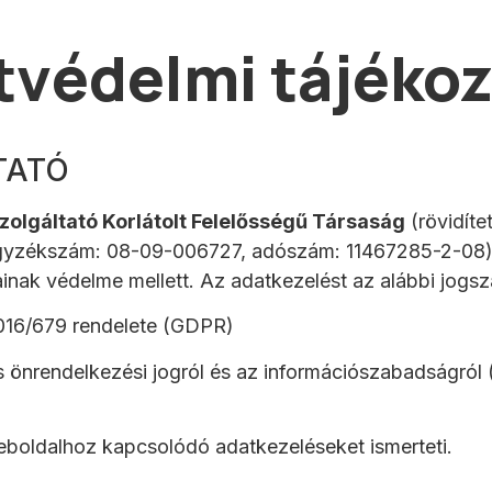
tvédelmi tájékoz
TATÓ
olgáltató Korlátolt Felelősségű Társaság
(rövidíte
egyzékszám: 08-09-006727, adószám: 11467285-2-08)
ainak védelme mellett. Az adatkezelést az alábbi jogs
016/679 rendelete (GDPR)
s önrendelkezési jogról és az információszabadságról (
boldalhoz kapcsolódó adatkezeléseket ismerteti.