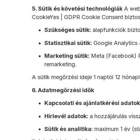
5. Sütik és követési technológiák
A webo
CookieYes | GDPR Cookie Consent biztosít
Szükséges sütik:
alapfunkciók biztos
Statisztikai sütik:
Google Analytics 
Marketing sütik:
Meta (Facebook) Pi
remarketing.
A sütik megőrzési ideje 1 naptól 12 hónapi
6. Adatmegőrzési idők
Kapcsolati és ajánlatkérési adatok
Hírlevél adatok:
a hozzájárulás viss
Sütik és analitika:
maximum 1 év (sta