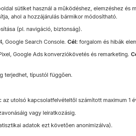
ldal sütiket használ a működéshez, elemzéshez és mar
ja, ahol a hozzájárulás bármikor módosítható.
ítása (pl. navigáció, biztonság).
4, Google Search Console.
Cél:
forgalom és hibák ele
xel, Google Ads konverziókövetés és remarketing.
Cé
g terjedhet, típustól függően.
:
az utolsó kapcsolatfelvételtől számított maximum 1 é
zavonásáig vagy leiratkozásig.
tisztikai adatok ezt követően anonimizálva).