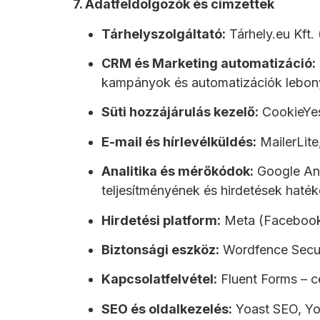
7. Adatfeldolgozók és címzettek
Tárhelyszolgáltató:
Tárhely.eu Kft. 
CRM és Marketing automatizáció:
kampányok és automatizációk lebony
Süti hozzájárulás kezelő:
CookieYes
E-mail és hírlevélküldés:
MailerLite
Analitika és mérőkódok:
Google Ana
teljesítményének és hirdetések hat
Hirdetési platform:
Meta (Facebook 
Biztonsági eszköz:
Wordfence Securi
Kapcsolatfelvétel:
Fluent Forms – cé
SEO és oldalkezelés:
Yoast SEO, Yoa