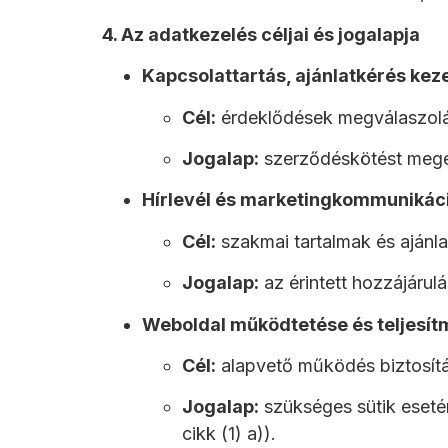
4. Az adatkezelés céljai és jogalapja
Kapcsolattartás, ajánlatkérés kez
Cél:
érdeklődések megválaszolás
Jogalap:
szerződéskötést megelő
Hírlevél és marketingkommunikác
Cél:
szakmai tartalmak és ajánla
Jogalap:
az érintett hozzájárulá
Weboldal működtetése és teljesí
Cél:
alapvető működés biztosítá
Jogalap:
szükséges sütik esetén
cikk (1) a)).