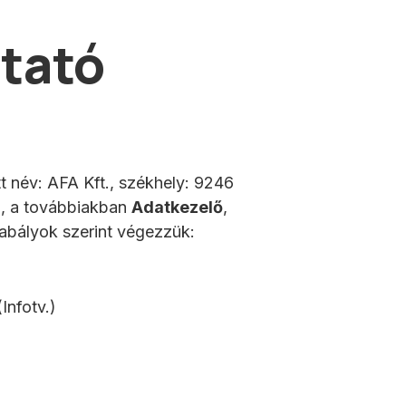
tató
tt név: AFA Kft., székhely: 9246
, a továbbiakban
Adatkezelő
,
zabályok szerint végezzük:
Infotv.)