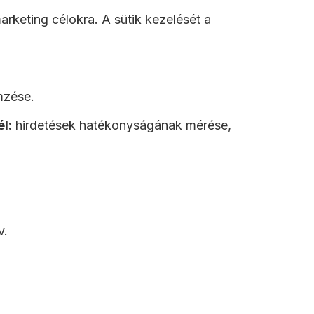
keting célokra. A sütik kezelését a
mzése.
l:
hirdetések hatékonyságának mérése,
v.