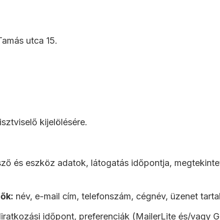
amás utca 15.
ztviselő kijelölésére.
ő és eszköz adatok, látogatás időpontja, megtekintett
ők:
név, e-mail cím, telefonszám, cégnév, üzenet tarta
liratkozási időpont, preferenciák (MailerLite és/vagy