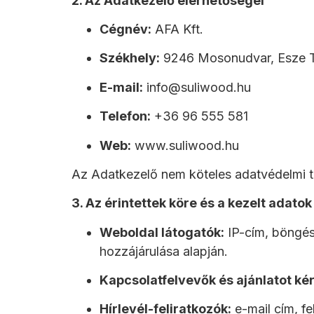
2. Az Adatkezelő elérhetőségei
Cégnév:
AFA Kft.
Székhely:
9246 Mosonudvar, Esze T
E-mail:
info@suliwood.hu
Telefon:
+36 96 555 581
Web:
www.suliwood.hu
Az Adatkezelő nem köteles adatvédelmi tis
3. Az érintettek köre és a kezelt adatok
Weboldal látogatók:
IP-cím, böngész
hozzájárulása alapján.
Kapcsolatfelvevők és ajánlatot kér
Hírlevél-feliratkozók:
e-mail cím, fe