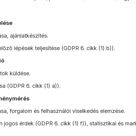
elése
a, ajánlatkészítés.
ző lépések teljesítése (GDPR 6. cikk (1) b)).
ió
tok küldése.
sa (GDPR 6. cikk (1) a)).
tménymérés
sa, forgalom és felhasználói viselkedés elemzése.
 jogos érdek (GDPR 6. cikk (1) f)), statisztikai és ma