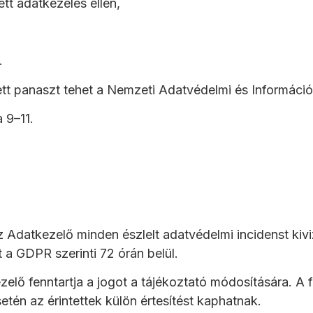
ett adatkezelés ellen,
.
ett panaszt tehet a Nemzeti Adatvédelmi és Informác
 9–11.
 Adatkezelő minden észlelt adatvédelmi incidenst kiv
t a GDPR szerinti 72 órán belül.
lő fenntartja a jogot a tájékoztató módosítására. A fr
etén az érintettek külön értesítést kaphatnak.