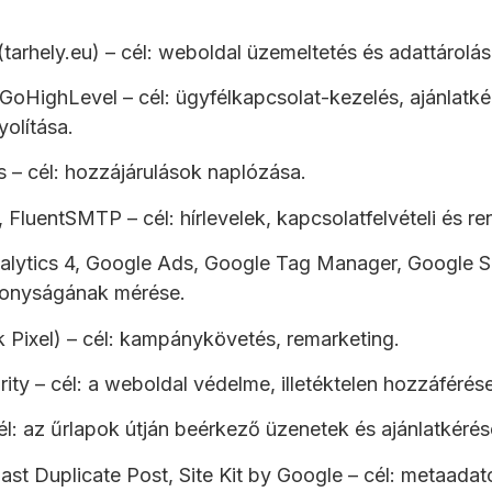
(tarhely.eu) – cél: weboldal üzemeltetés és adattárolás
GoHighLevel – cél: ügyfélkapcsolat-kezelés, ajánlatké
olítása.
 – cél: hozzájárulások naplózása.
, FluentSMTP – cél: hírlevelek, kapcsolatfelvételi és 
lytics 4, Google Ads, Google Tag Manager, Google Se
ékonyságának mérése.
Pixel) – cél: kampánykövetés, remarketing.
ty – cél: a weboldal védelme, illetéktelen hozzáféré
l: az űrlapok útján beérkező üzenetek és ajánlatkérés
st Duplicate Post, Site Kit by Google – cél: metaadato